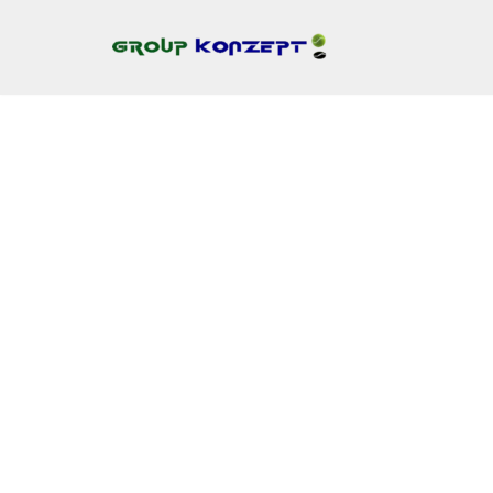
Скочи
на
садржај