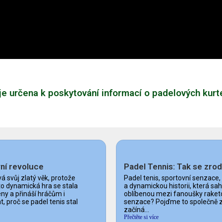
e určena k poskytování informací o padelových kurt
vní revoluce
Padel Tennis: Tak se zrod
vá svůj zlatý věk, protože
Padel tenis, sportovní senzace
to dynamická hra se stala
a dynamickou historii, která sahá
ny a přináší hráčům i
oblíbenou mezi fanoušky raketo
proč se padel tenis stal
senzace? Pojďme to společně zji
začíná...
Přečtěte si více