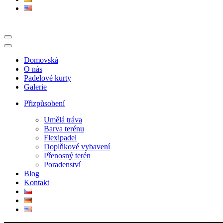
Domovská
O nás
Padelové kurty
Galerie
Přizpůsobení
Umělá tráva
Barva terénu
Flexipadel
Doplňkové vybavení
Přenosný terén
Poradenství
Blog
Kontakt