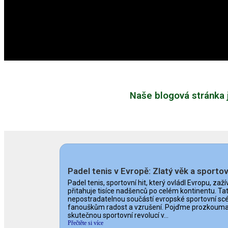
Naše blogová stránka j
Padel tenis v Evropě: Zlatý věk a sporto
Padel tenis, sportovní hit, který ovládl Evropu, zaží
přitahuje tisíce nadšenců po celém kontinentu. Ta
nepostradatelnou součástí evropské sportovní scé
fanouškům radost a vzrušení. Pojďme prozkoumat, 
skutečnou sportovní revolucí v...
Přečtěte si více