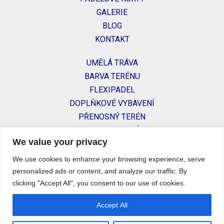
GALERIE
BLOG
KONTAKT
UMĚLÁ TRÁVA
BARVA TERÉNU
FLEXIPADEL
DOPLŇKOVÉ VYBAVENÍ
PŘENOSNÝ TERÉN
PORADENSTVÍ
We value your privacy
Na Poříčí 17, Praha, Česko
We use cookies to enhance your browsing experience, serve
personalized ads or content, and analyze our traffic. By
Pošli nám email:
clicking "Accept All", you consent to our use of cookies.
jelena@padelcourtscz.com
Accept All
jasna@padelcourtscz.com